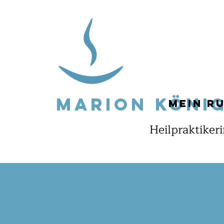
Marion Köni
Mein R
Heilpraktiker