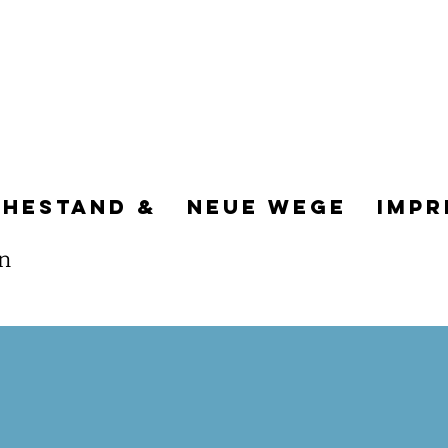
g
uhestand &
neue Wege
Impr
in